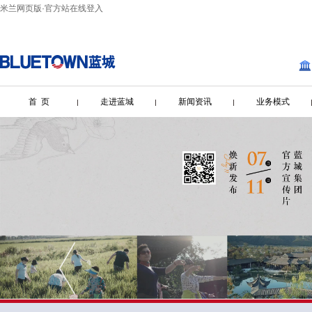
米兰网页版·官方站在线登入
首 页
走进蓝城
新闻资讯
业务模式